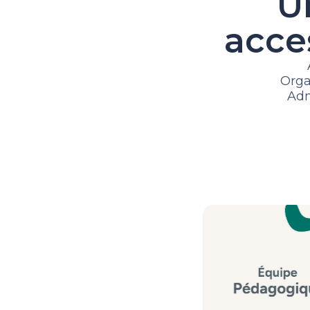
U
acces
Orga
Adm
peda@archipe