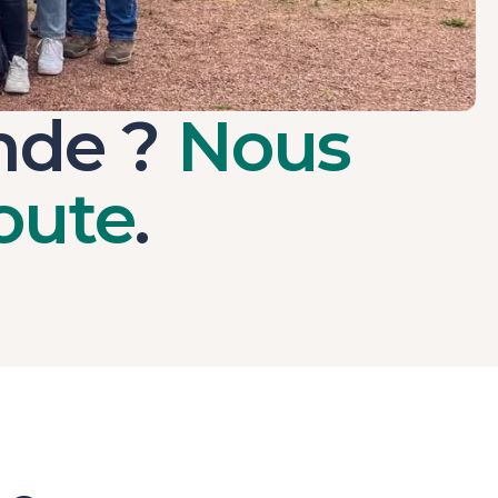
nde ?
Nous
oute
.