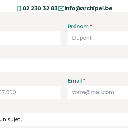
02 230 32 83
info@archipel.be
Prénom
*
n
Email
*