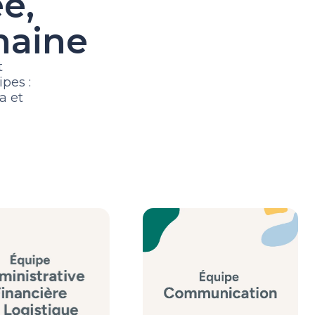
e,
umaine
t
pes :
a et
ariat@archipel.be
communication@archipel.be