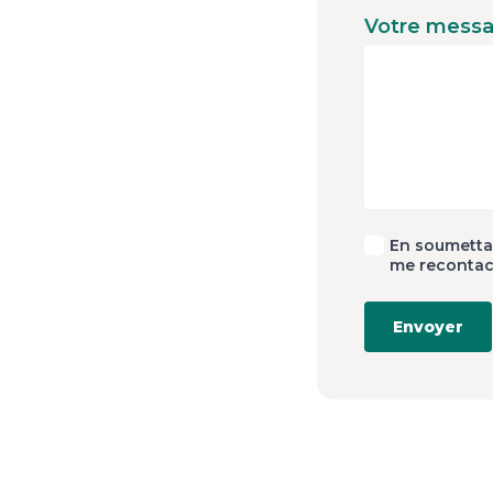
Votre mess
RGPD
En soumettan
me recontac
*
Envoyer