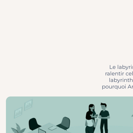
Le labyr
ralentir c
labyrinth
pourquoi Ar