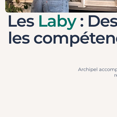
Les
Laby
: De
les compétenc
Archipel accomp
r