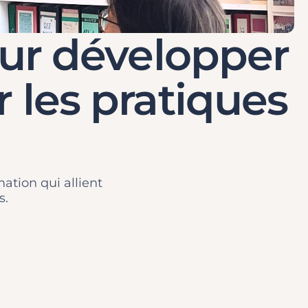
our développer
 les pratiques
tion qui allient
s.