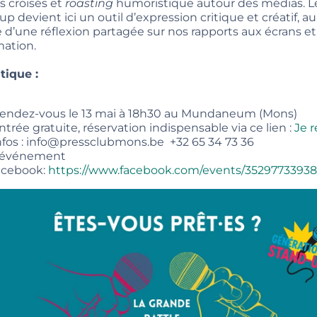
s croisés et
roasting
humoristique autour des médias.
L
up devient ici un outil d’expression critique et créatif, au
e d’une réflexion partagée sur nos rapports aux écrans et
mation.
tique :
endez-vous le 13 mai à 18h30 au Mundaneum (Mons)
ntrée gratuite, réservation indispensable via ce lien :
Je 
nfos : info@pressclubmons.be +32 65 34 73 36
’événement
acebook:
https://www.facebook.com/events/3529773393