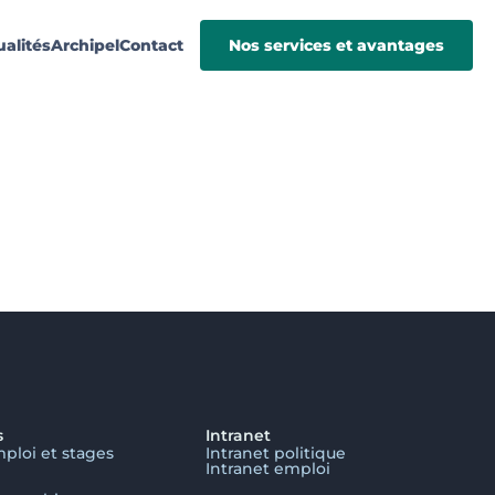
ualités
Archipel
Contact
Nos services et avantages
s
Intranet
mploi et stages
Intranet politique
Intranet emploi