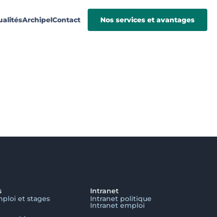
ualités
Archipel
Contact
Nos services et avantages
s
Intranet
mploi et stages
Intranet politique
Intranet emploi