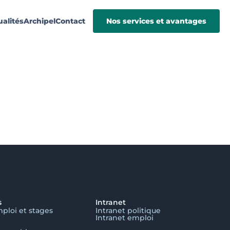
ualités
Archipel
Contact
Nos services et avantages
s
Intranet
mploi et stages
Intranet politique
Intranet emploi