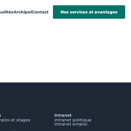
ualités
Archipel
Contact
Nos services et avantages
s
Intranet
mploi et stages
Intranet politique
Intranet emploi