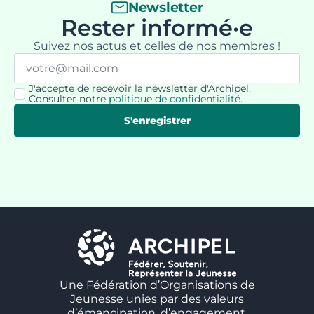
Newsletter
Rester informé·e
Suivez nos actus et celles de nos membres !
Email
*
J'accepte de recevoir la newsletter d'Archipel.
RGPD
Consulter notre
politique de confidentialité
.
*
S'enregistrer
Une Fédération d’Organisations de
Jeunesse unies par des valeurs
d’émancipation, d’engagement,