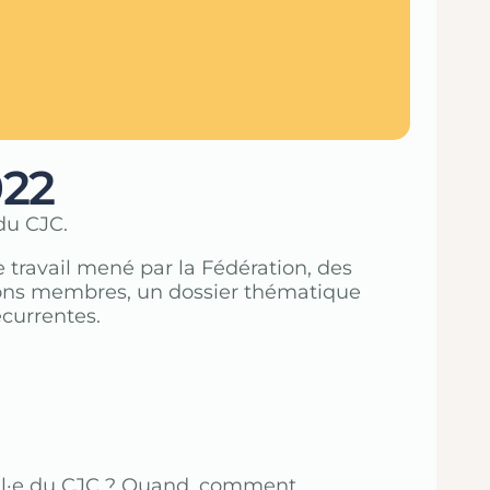
022
du CJC.
travail mené par la Fédération, des
tions membres, un dossier thématique
écurrentes.
al·e du CJC ? Quand, comment,