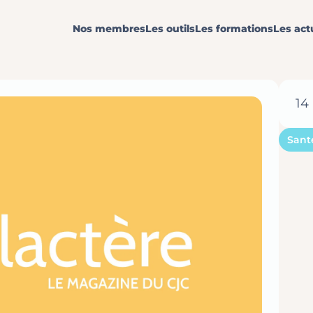
Nos membres
Les outils
Les formations
Les act
14
Sant