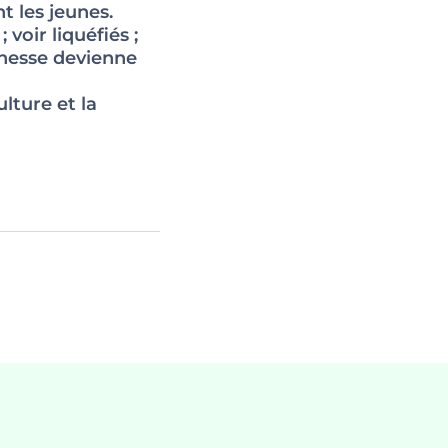
t les jeunes.
voir liquéfiés ;
unesse devienne
lture et la