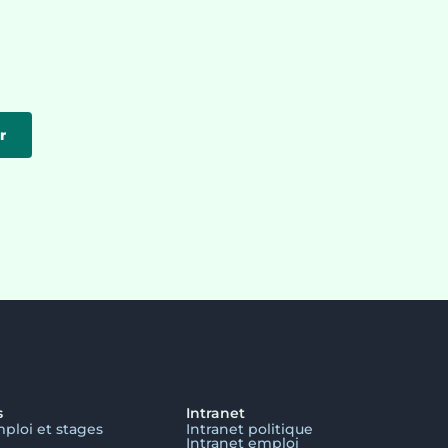
r
s
Intranet
mploi et stages
Intranet politique
Intranet emploi