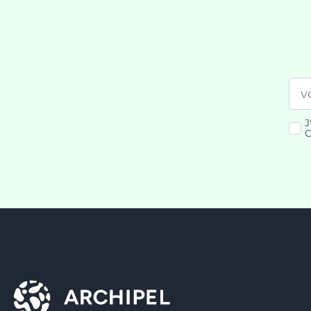
Ema
*
J
RG
C
*