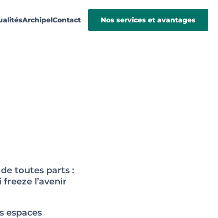
ualités
Archipel
Contact
Nos services et avantages
de toutes parts :
 freeze l’avenir
es espaces