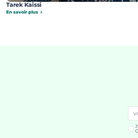
Tarek Kaissi
En savoir plus
Ema
*
J
RG
C
*