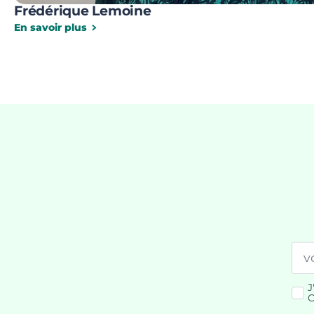
Frédérique Lemoine
En savoir plus
Ema
*
J
RG
C
*